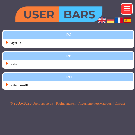
RA
Rayshun
RE
Rechelle
RO
Rotterdam-010
© 2006-2026
|
|
|
Userbars.co.uk
Pagina maken
Algemene voorwaarden
Contact